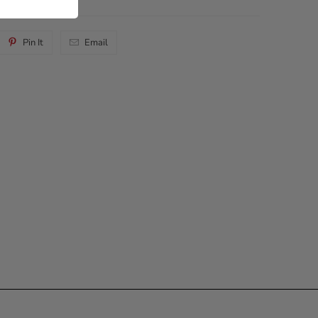
Pin It
Email