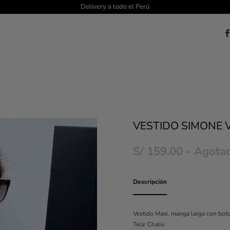
Delivery a todo el Perú
VESTIDO SIMONE 
S/ 159.00
- Agota
Descripción
Vestido Maxi, manga larga con boto
Tela: Chalis