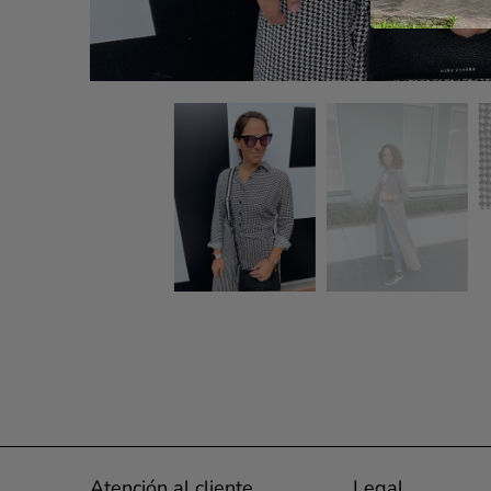
Atención al cliente
Legal