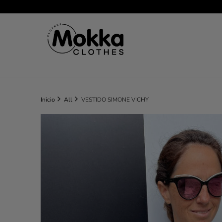
Inicio
All
VESTIDO SIMONE VICHY